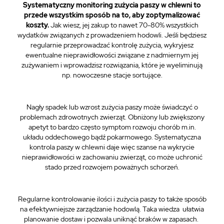
Systematyczny monitoring zużycia paszy w chlewni to
przede wszystkim sposób na to, aby zoptymalizować
koszty.
Jak wiesz, jej zakup to nawet 70-80% wszystkich
wydatków związanych z prowadzeniem hodowli. Jeśli będziesz
regularnie
przeprowadzać
kontrolę zużycia, wykryjesz
ewentualne nieprawidłowości związane z nadmiernym jej
zużywaniem i
wprowadzisz
rozwiązania, które je wyeliminują
np. nowoczesne stacje sortujące.
Nagły spadek lub wzrost zużycia paszy może świadczyć o
problemach zdrowotnych zwierząt. Obniżony lub zwiększony
apetyt to bardzo często symptom rozwoju chorób m.in.
układu oddechowego bądź pokarmowego. Systematyczna
kontrola paszy w chlewni daje więc szanse na wykrycie
nieprawidłowości w zachowaniu zwierząt, co może uchronić
stado przed rozwojem poważnych schorzeń.
Regularne kontrolowanie ilości i zużycia paszy to także sposób
na efektywniejsze zarządzanie hodowlą. Taka wiedza ułatwia
planowanie dostaw i pozwala uniknąć braków w zapasach.