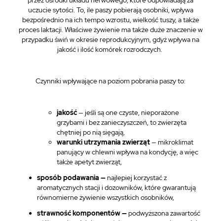
przez ośrodki układu nerwowego, które odpowiadają za
uczucie sytości. To, ile paszy pobierają osobniki, wpływa
bezpośrednio na ich tempo wzrostu, wielkość tuszy, a także
proces laktacji. Właściwe żywienie ma także duże znaczenie w
przypadku świń w okresie reprodukcyjnym, gdyż wpływa na
jakość i ilość komórek rozrodczych.
Czynniki wpływające na poziom pobrania paszy to:
jakość
— jeśli są one czyste, nieporażone
grzybami i bez zanieczyszczeń, to zwierzęta
chętniej po nią sięgają,
warunki utrzymania zwierząt
— mikroklimat
panujący w chlewni wpływa na kondycję, a więc
także apetyt zwierząt,
sposób podawania —
najlepiej korzystać z
aromatycznych stacji i dozowników, które gwarantują
równomierne żywienie wszystkich osobników,
strawność komponentów —
podwyższona zawartość