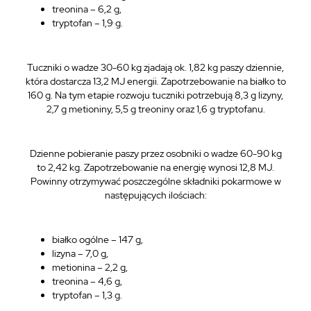
treonina – 6,2 g,
tryptofan – 1,9 g.
Tuczniki o wadze 30-60 kg zjadają ok. 1,82 kg paszy dziennie,
która dostarcza 13,2 MJ energii. Zapotrzebowanie na białko to
160 g. Na tym etapie rozwoju tuczniki potrzebują 8,3 g lizyny,
2,7 g metioniny, 5,5 g treoniny oraz 1,6 g tryptofanu.
Dzienne pobieranie paszy przez osobniki o wadze 60-90 kg
to 2,42 kg. Zapotrzebowanie na energię wynosi 12,8 MJ.
Powinny otrzymywać poszczególne składniki pokarmowe w
następujących ilościach:
białko ogólne – 147 g,
lizyna – 7,0 g,
metionina – 2,2 g,
treonina – 4,6 g,
tryptofan – 1,3 g.