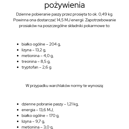
pożywienia
Dzienne pobieranie paszy przez prosięta to ok. 0,49 kg.
Powinna ona dostarczać 14,5 MJ energii. Zapotrzebowanie
prosiaków na poszczególne składniki pokarmowe to:
białko ogólne – 204 g,
lizyna – 13,2 g,
metionina – 4,0 g,
treonina – 8,5 g,
tryptofan – 2,6 g.
W przypadku warchlaków normy te wynoszą:
dzienne pobranie paszy – 1,21 kg,
energia – 13,6 MJ,
białko ogólne – 170 g,
lizyna – 9,7 g,
metionina – 3,0 g,