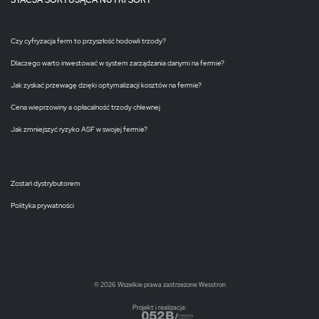
STACJA SORTUJĄCA NUTRI SORT
Czy cyfryzacja ferm to przyszłość hodowli trzody?
Dlaczego warto inwestować w system zarządzania danymi na fermie?
Jak zyskać przewagę dzięki optymalizacji kosztów na fermie?
Cena wieprzowiny a opłacalność trzody chlewnej
Jak zmniejszyć ryzyko ASF w swojej fermie?
Zostań dystrybutorem
Polityka prywatności
© 2026 Wszelkie prawa zastrzeżone Wesstron
Projekt i realizacja: