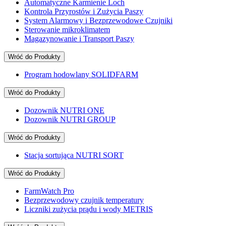
Automatyczne
Karmienie Loch
Kontrola
Przyrostów i Zużycia Paszy
System Alarmowy i
Bezprzewodowe Czujniki
Sterowanie
mikroklimatem
Magazynowanie
i Transport Paszy
Wróć do
Produkty
Program hodowlany SOLIDFARM
Wróć do
Produkty
Dozownik NUTRI ONE
Dozownik NUTRI GROUP
Wróć do
Produkty
Stacja sortująca NUTRI SORT
Wróć do
Produkty
FarmWatch Pro
Bezprzewodowy czujnik temperatury
Liczniki zużycia prądu i wody METRIS