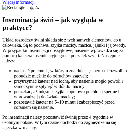
Więcej informacji
Inseminacja świń – jak wygląda w
praktyce?
Układ rozrodczy świni składa się z tych samych elementów, co u
człowieka. Są to pochwa, szyjka macicy, macica, jajniki i jajowody.
W przypadku inseminacji doszyjkowej nasienie wprowadza się za
pomocą katetera inseminacyjnego na początek szyjki. Następnie
należy:
nacisnąć pojemnik, w którym znajduje się sperma. Pozwoli to
pobudzić mięśnie do odruchów ssących;
przytrzymać kateter nad lochą, aby nasienie mogło powoli i
samoczynnie spłynąć w dół do macicy;
poczekać, aż mięśnie szyjki stopniowo pochłoną spermę i
wprowadzą ją do światła macicy;
pozostawić kateter na 5–10 minut i zabezpieczyć przed
cofaniem się nasienia.
Po inseminacji należy pozostawić świnię przez 4 tygodnie w
osobnym boksie. W tym czasie dochodzi do zagnieżdżenia się
jajeczka w macicy.