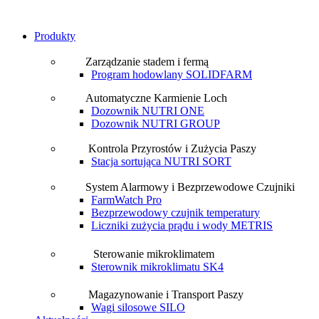
Produkty
Zarządzanie
stadem i fermą
Program hodowlany SOLIDFARM
Automatyczne
Karmienie Loch
Dozownik NUTRI ONE
Dozownik NUTRI GROUP
Kontrola
Przyrostów i Zużycia Paszy
Stacja sortująca NUTRI SORT
System Alarmowy i
Bezprzewodowe Czujniki
FarmWatch Pro
Bezprzewodowy czujnik temperatury
Liczniki zużycia prądu i wody METRIS
Sterowanie
mikroklimatem
Sterownik mikroklimatu SK4
Magazynowanie
i Transport Paszy
Wagi silosowe SILO