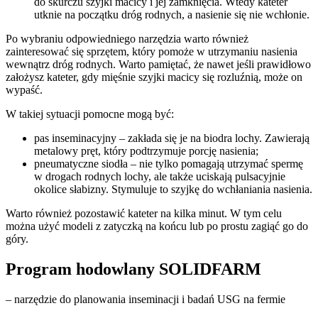
do skurczu szyjki macicy i jej zamknięcia. Wtedy kateter
utknie na początku dróg rodnych, a nasienie się nie wchłonie.
Po wybraniu odpowiedniego narzędzia warto również
zainteresować się sprzętem, który pomoże w utrzymaniu nasienia
wewnątrz dróg rodnych. Warto pamiętać, że nawet jeśli prawidłowo
założysz kateter, gdy mięśnie szyjki macicy się rozluźnią, może on
wypaść.
W takiej sytuacji pomocne mogą być:
pas inseminacyjny – zakłada się je na biodra lochy. Zawierają
metalowy pręt, który podtrzymuje porcję nasienia;
pneumatyczne siodła – nie tylko pomagają utrzymać spermę
w drogach rodnych lochy, ale także uciskają pulsacyjnie
okolice słabizny. Stymuluje to szyjkę do wchłaniania nasienia.
Warto również pozostawić kateter na kilka minut. W tym celu
można użyć modeli z zatyczką na końcu lub po prostu zagiąć go do
góry.
Program hodowlany SOLIDFARM
– narzędzie do planowania inseminacji i badań USG na fermie