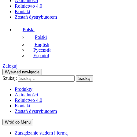
Aktualności
Rolnictwo 4.0
Kontakt
Zostań dystrybutorem
Polski
Polski
English
Русский
Español
Zaloguj
Wyświetl nawigacje
Szukaj:
Produkty
Aktualności
Rolnictwo 4.0
Kontakt
Zostań dystrybutorem
Wróć do
Menu
Zarządzanie
stadem i fermą