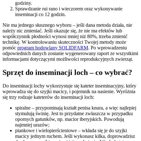
godziny.
Sprawdzanie rui rano i wieczorem oraz wykonywanie
inseminacji co 12 godzin.
Nie ma jednego słusznego wyboru – jeśli dana metoda działa, nie
należy nic zmieniać. Jeśli okazuje się, że nie ma efektów lub
współczynnik płodności wynosi mniej niż 80%, trzeba zmienić
technikę. W kontrolowaniu skuteczności Twojej metody może
pomóc
program hodowlany SOLIDFARM
. Po wprowadzeniu
odpowiednich danych zostanie wygenerowany raport ze wszystkimi
informacjami dotyczącymi możliwości reprodukcyjnych zwierząt.
Sprzęt do inseminacji loch – co wybrać?
Do inseminacji lochy wykorzystuje się kateter inseminacyjny, który
wprowadza się do szyjki macicy, i pojemnik na nasienie. Wyróżnia
się trzy rodzaje kateterów do inseminacji loch:
spiralne – przypominają kształt penisa knura, a więc najlepiej
stymulują świnię. Jest to przydatne zwłaszcza w przypadku
opornych gatunków, np. macior iberyjskich. Powodują
najmniej urazów;
piankowe i wielopierścieniowe – wkłada się je do szyjki
macicy jednym ruchem. Jeśli wykonasz kilka, doprowadzisz