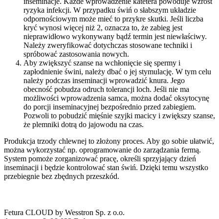
inseminacje. Każde wprowadzenie katetera powoduje wzrost
ryzyka infekcji. W przypadku świń o słabszym układzie
odpornościowym może mieć to przykre skutki. Jeśli liczba
kryć wynosi więcej niż 2, oznacza to, że zabieg jest
nieprawidłowo wykonywany bądź termin jest niewłaściwy.
Należy zweryfikować dotychczas stosowane techniki i
spróbować zastosowania nowych.
Aby zwiększyć szanse na wchłonięcie się spermy i
zapłodnienie świni, należy dbać o jej stymulację. W tym celu
należy podczas inseminacji wprowadzić knura. Jego
obecność pobudza odruch tolerancji loch. Jeśli nie ma
możliwości wprowadzenia samca, można dodać oksytocynę
do porcji inseminacyjnej bezpośrednio przed zabiegiem.
Pozwoli to pobudzić mięśnie szyjki macicy i zwiększy szanse,
że plemniki dotrą do jajowodu na czas.
Produkcja trzody chlewnej to złożony proces. Aby go sobie ułatwić,
można wykorzystać np. oprogramowanie do zarządzania fermą.
System pomoże zorganizować pracę, określi sprzyjający dzień
inseminacji i będzie kontrolować stan świń. Dzięki temu wszystko
przebiegnie bez zbędnych przeszkód.
Fetura CLOUD by Wesstron Sp. z o.o.