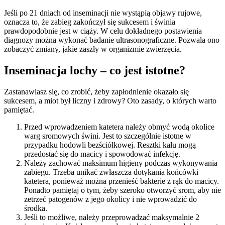
Jeśli po 21 dniach od inseminacji nie wystąpią objawy rujowe,
oznacza to, że zabieg zakończył się sukcesem i świnia
prawdopodobnie jest w ciąży. W celu dokładnego postawienia
diagnozy można wykonać badanie ultrasonograficzne. Pozwala ono
zobaczyć zmiany, jakie zaszły w organizmie zwierzęcia.
Inseminacja lochy – co jest istotne?
Zastanawiasz się, co zrobić, żeby zapłodnienie okazało się
sukcesem, a miot był liczny i zdrowy? Oto zasady, o których warto
pamiętać.
Przed wprowadzeniem katetera należy obmyć wodą okolice
warg sromowych świni. Jest to szczególnie istotne w
przypadku hodowli bezściółkowej. Resztki kału mogą
przedostać się do macicy i spowodować infekcję.
Należy zachować maksimum higieny podczas wykonywania
zabiegu. Trzeba unikać zwłaszcza dotykania końcówki
katetera, ponieważ można przenieść bakterie z rąk do macicy.
Ponadto pamiętaj o tym, żeby szeroko otworzyć srom, aby nie
zetrzeć patogenów z jego okolicy i nie wprowadzić do
środka.
Jeśli to możliwe, należy przeprowadzać maksymalnie 2