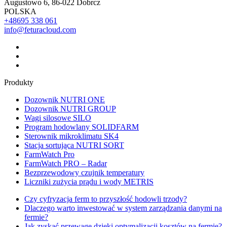
Augustowo 6, 86-022 Dobrcz
POLSKA
+48
695 338 061
info@feturacloud.com
Produkty
Dozownik NUTRI ONE
Dozownik NUTRI GROUP
Wagi silosowe SILO
Program hodowlany SOLIDFARM
Sterownik mikroklimatu SK4
Stacja sortująca NUTRI SORT
FarmWatch Pro
FarmWatch PRO – Radar
Bezprzewodowy czujnik temperatury
Liczniki zużycia prądu i wody METRIS
Czy cyfryzacja ferm to przyszłość hodowli trzody?
Dlaczego warto inwestować w system zarządzania danymi na
fermie?
Jak zyskać przewagę dzięki optymalizacji kosztów na fermie?