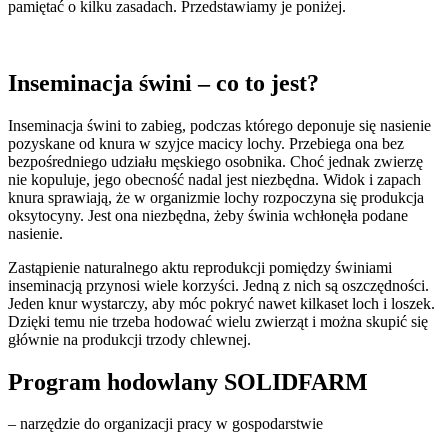
pamiętać o kilku zasadach. Przedstawiamy je poniżej.
Inseminacja świni – co to jest?
Inseminacja świni to zabieg, podczas którego deponuje się nasienie
pozyskane od knura w szyjce macicy lochy. Przebiega ona bez
bezpośredniego udziału męskiego osobnika. Choć jednak zwierzę
nie kopuluje, jego obecność nadal jest niezbędna. Widok i zapach
knura sprawiają, że w organizmie lochy rozpoczyna się produkcja
oksytocyny. Jest ona niezbędna, żeby świnia wchłonęła podane
nasienie.
Zastąpienie naturalnego aktu reprodukcji pomiędzy świniami
inseminacją przynosi wiele korzyści. Jedną z nich są oszczędności.
Jeden knur wystarczy, aby móc pokryć nawet kilkaset loch i loszek.
Dzięki temu nie trzeba hodować wielu zwierząt i można skupić się
głównie na produkcji trzody chlewnej.
Program hodowlany SOLIDFARM
– narzędzie do organizacji pracy w gospodarstwie